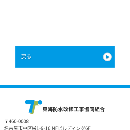
活動報告
組合員名簿
愛知県
岐阜県
三重県
賛助会員
戻る
地図から探す
お問合わせ
求人情報
組合員専用
東海防水改修工事協同組合
〒460-0008
名古屋市中区栄1-9-16 NFビルディング6F