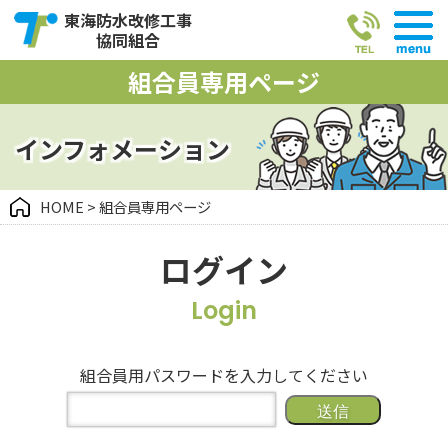
東海防水改修工事
協同組合
組合員専用ページ
HOME
雨漏りでお困りの方
インフォメーション
防水改修工事を知る
防水改修工事とは
HOME
>
組合員専用ページ
防水改修工事の種類
ログイン
防水チェックD.I.Y.
防水の技術・工法
Login
組合案内
組合員用パスワードを入力してください
当協同組合について
事業内容